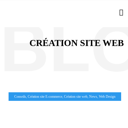
CRÉATION SITE WEB
Conseils
,
Création site E-commerce
,
Création site web
,
News
,
Web Design