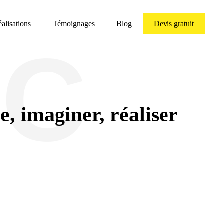
alisations
Témoignages
Blog
Devis gratuit
IC
 imaginer, réaliser