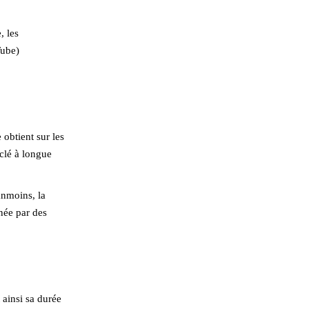
, les
Tube)
 obtient sur les
clé à longue
anmoins, la
née par des
ainsi sa durée