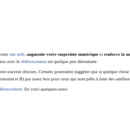
 votre
site web
,
augmente votre empreinte numérique
et
renforce la no
tion avec le
référencement
est quelque peu déroutante.
lent souvent obscurs. Certains pourraient suggérer que si quelque chose
reneurial et B) pas assez bon pour ceux qui sont prêts à faire des amélior
éférencement
. En voici quelques-unes: