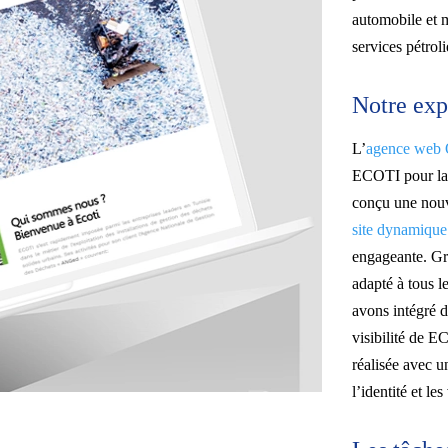
automobile et m
services pétrol
Notre expe
L’
agence web
ECOTI pour la 
conçu une nouv
site dynamique
engageante. Gr
adapté à tous le
avons intégré d
visibilité de E
réalisée avec un
l’identité et l