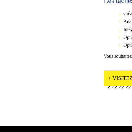
Les tâche
Créa
Adap
Inté
Opti
Opti
Vous souhaitez
+ VISITEZ