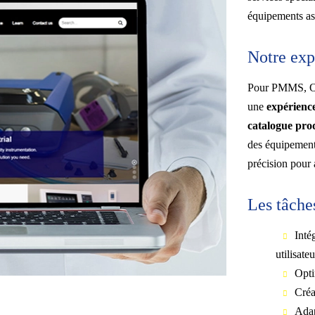
équipements as
Notre expe
Pour PMMS, O
une
expérience
catalogue pro
des équipements
précision pour 
Les tâche
Inté
utilisate
Opti
Créa
Adap