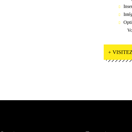
Inse
Inté
Opti
Vo
+ VISITEZ