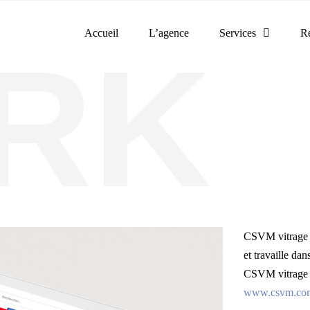
Accueil
L’agence
Services
Ré
CSVM vitrage es
et travaille dan
CSVM vitrage c
www.csvm.com