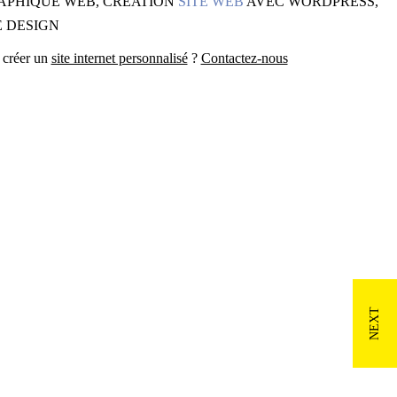
APHIQUE WEB, CRÉATION
SITE WEB
AVEC WORDPRESS,
 DESIGN
 créer un
site internet personnalisé
?
Contactez-nous